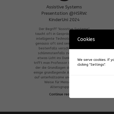
Assistive Systems
Presentation @HSRW:
KinderUni 2024
Der Begriff "Assistive Systeme"
taucht oft in Gesprächen über KI und
Cookies
intelligente Technologien auf, aber
genauso oft sind seine Definitionen
bestenfalls verschwommen und
schlimmstenfalls zweideutig! Um
etwas Licht ins Dunkel zu bringen,
We serve cookies. If yo
trifft man Professor Christian Ressel,
clicking "Settings".
der die Grundlagen des Themas und
einige grundlegende Anwendungsfälle
auf unterhaltsame und wissbegierige
Weise für Menschen aller
Altersgruppen […]
Continue reading