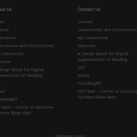
ut Us
Contact Us
am
Contact
jects
Laboratories and Infrastructur
lications
AIS-Laboratory
oratories and Infrastructure
Welcome
-Laboratory
A Design Space for Digital
Augmentation of Reading
lcome
ZAT
esign Space for Digital
mentation of Reading
About
T
TransRegINT
ut
ZAT-Ruhr – Center of Assistiv
Systems Rhine-Ruhr
nsRegINT
-Ruhr – Center of Assistive
tems Rhine-Ruhr
A
SiteOrigin
Theme