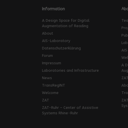
Information
Abo
A Design Space for Digital
Te
Augmentation of Reading
Pro
About
Pub
AIS-Laboratory
Lab
Datenschutzerklärung
AIS
Forum
We
Impressum
A D
Laboratories and Infrastructure
Aug
News
ZA
TransRegINT
Abo
Welcome
Tra
ZAT
ZAT
Sys
ZAT-Ruhr – Center of Assistive
Systems Rhine-Ruhr