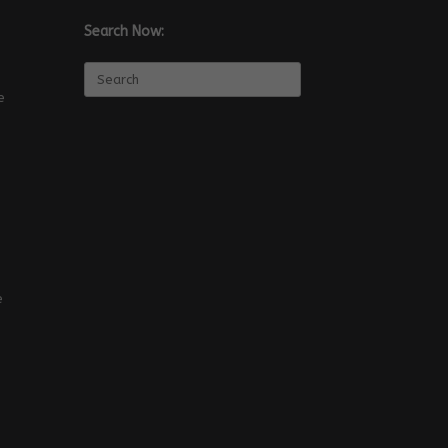
Search Now:
Search
for:
e
e